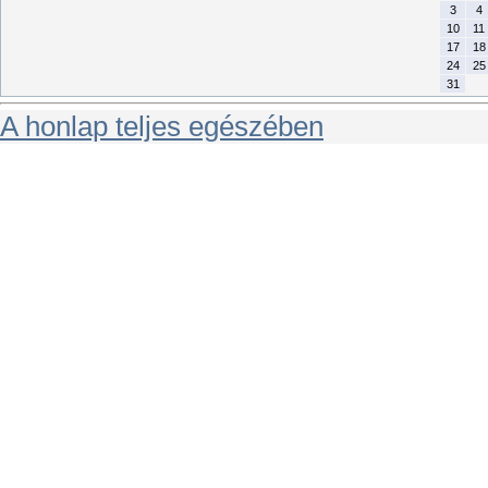
3
4
10
11
17
18
24
25
31
A honlap teljes egészében