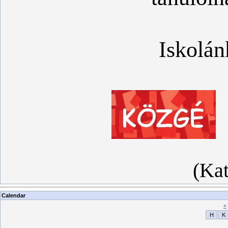
Iskolán
(Kat
Calendar
«
H
K