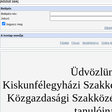
[
KÖZGÉ 10/A
]
Belépés
Belépési név:
Jelszó:
Jegyezz meg
Elfelej
A honlap menűje
Főoldal
Fórum
Vendégkönyv
Online j
Üdvözlün
Kiskunfélegyházi Szakk
Közgazdasági Szakköz
tanulóin